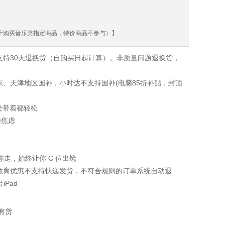
用于购买音乐类指定商品，特价商品不参与）】
支持30天退换货（自购买日起计算）。非质量问题退换货，
东、天津地区国补，小时达不支持国补(电脑85折补贴，封顶
，处处带着都轻松
用焦虑
通话跟你走，始终让你 C 位出镜
，教育优惠不支持快递发货，不符合规则的订单系统自动退
Pad
有货