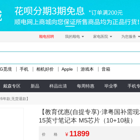
顺电招聘
我的顺电
家电医院
为您服务
LG觅境
手机
相机好价
Apple
游戏本
音箱
戴森专区
新品
样品出清
每周特惠
毕业季
手机
2026年款;无货退款】
【教育优惠(自提专享)·津粤国补需现场激活
15英寸笔记本 M5芯片（10+10核）
11899
¥
价格