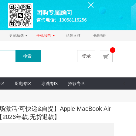
更多精选
手机顺电
品牌入驻
仓库招租
0
登录
搜索
专区
厨电专区
冰洗专区
摄影专区
·可快递&自提】Apple MacBook Air
【2026年款;无货退款】