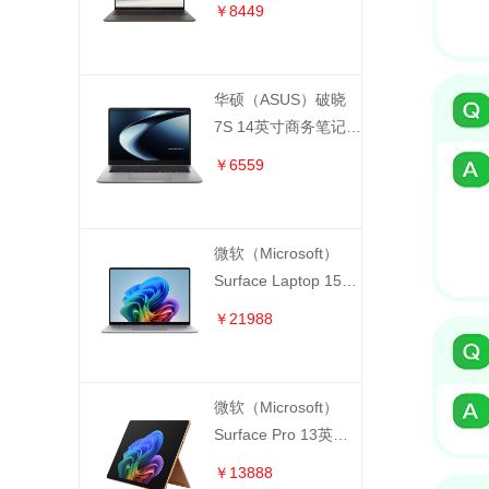
UX5406SA258（Ultra7-
￥8449
258V 32GB 1TB）山
岚灰
华硕（ASUS）破晓
7S 14英寸商务笔记本
PX406CCA000018（Ultra
￥6559
5-225H 16GB 1TB）
银色
微软（Microsoft）
Surface Laptop 15英
寸笔记本电脑（第8
￥21988
代）EP2-60265（骁
龙 X2 Elitel 12核
32GB 1TB）亮铂金
微软（Microsoft）
Surface Pro 13英寸
便携式笔记本电脑
￥13888