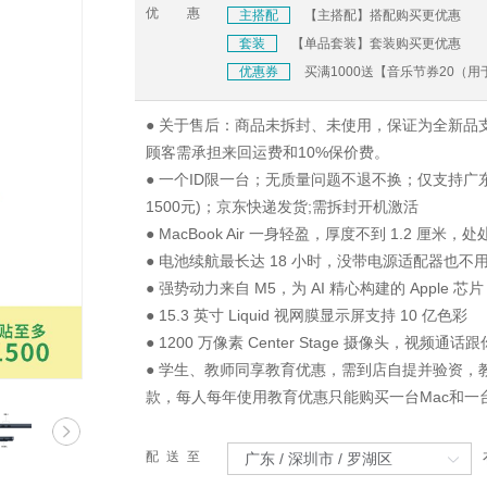
优惠
主搭配
【主搭配】搭配购买更优惠
套装
【单品套装】套装购买更优惠
优惠券
买满1000送【音乐节券20（
● 关于售后：商品未拆封、未使用，保证为全新品
顾客需承担来回运费和10%保价费。
● 一个ID限一台；无质量问题不退不换；仅支持广
1500元)；京东快递发货;需拆封开机激活
● MacBook Air 一身轻盈，厚度不到 1.2 厘米
● 电池续航最长达 18 小时，没带电源适配器也不
● 强势动力来自 M5，为 AI 精心构建的 Apple 芯片
● 15.3 英寸 Liquid 视网膜显示屏支持 10 亿色彩
● 1200 万像素 Center Stage 摄像头，视频
● 学生、教师同享教育优惠，需到店自提并验资
款，每人每年使用教育优惠只能购买一台Mac和一台i
配送至