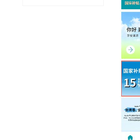
8000-8945HX 16GB
1TB RTX5060）碳晶
黑