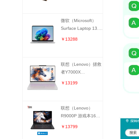
（第12代）EP2-
65153 （骁龙 X2
Plus 12核 16GB
微软（Microsoft）
512GB）沙漫金
Surface Laptop 13.8
英寸笔记本电脑（第8
￥13288
代）EP2-59480 （骁
龙 X2 Elitel 10核
16GB 512GB）亮铂
联想（Lenovo）拯救
金
者Y7000X
202683VK0049CD（
￥13199
Ultra7-251HX 16GB
1TB RTX5060）冰魄
白
联想（Lenovo）
R9000P 游戏本16英
寸笔记本电脑
￥13799
83QC0002CD（锐龙