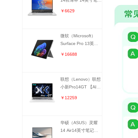
14轻薄本 14英寸笔记
本电脑（Ultra5-325
￥6629
24GB 512GB）
S3450AA325
微软（Microsoft）
Surface Pro 13英寸
便携式笔记本电脑
￥16688
（第12代）EP2-
65015 （骁龙X2 Elite
12核 16GB 1TB）亮
联想（Lenovo）联想
铂金
小新Pro14GT 【AI元
启版】轻薄本14英寸
￥12259
笔记本电脑（酷睿
UItra-X7-358H 32GB
1TB）冠军白
华硕（ASUS）灵耀
14 Air14英寸笔记本