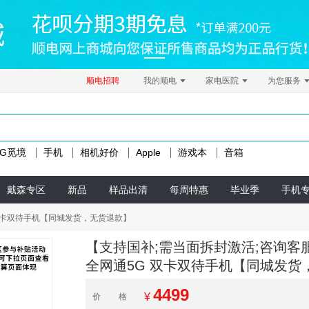
顺电招聘
我的顺电
家电医院
为您服务
LG觅境
手机
相机好价
Apple
游戏本
音箱
戴森专区
新品
样品出清
每周特惠
毕业季
手机
通5G 双卡双待手机【同城发货，无货退款】
【支持国补;需当面拆封激活;咨询客服赠173
全网通5G 双卡双待手机【同城发货
4499
¥
价格