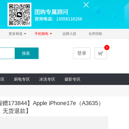
更多精选
手机顺电
品牌入驻
仓库招租
0
登录
搜索
专区
厨电专区
冰洗专区
摄影专区
844】Apple iPhone17e（A3635）
，无货退款】