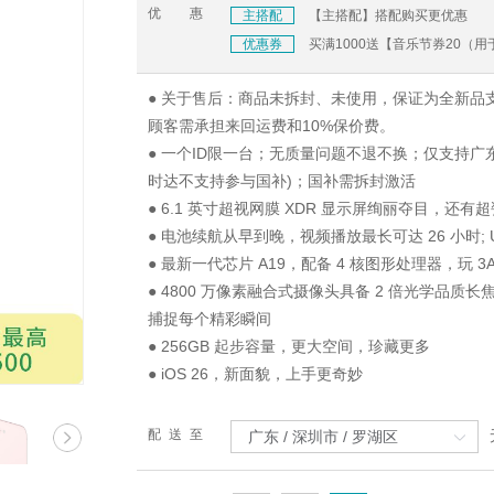
优惠
主搭配
【主搭配】搭配购买更优惠
优惠券
买满1000送【音乐节券20（
● 关于售后：商品未拆封、未使用，保证为全新品
顾客需承担来回运费和10%保价费。
● 一个ID限一台；无质量问题不退不换；仅支持广
时达不支持参与国补)；国补需拆封激活
● 6.1 英寸超视网膜 XDR 显示屏绚丽夺目，还有
● 电池续航从早到晚，视频播放最长可达 26 小时; U
● 最新一代芯片 A19，配备 4 核图形处理器，玩 
● 4800 万像素融合式摄像头具备 2 倍光学品质
捕捉每个精彩瞬间
● 256GB 起步容量，更大空间，珍藏更多
● iOS 26，新面貌，上手更奇妙
配送至