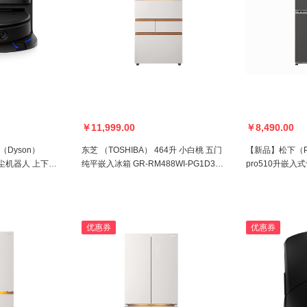
￥11,999.00
￥8,490.00
Dyson）
东芝 （TOSHIBA） 464升 小白桃 五门
【新品】松下（Pa
智能吸尘机器人 上下水
纯平嵌入冰箱 GR-RM488WI-PG1D3
pro510升嵌入
（玉瑾纱）
D523GA2-S （
优惠券
优惠券