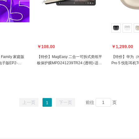
￥108.00
￥1,299.00
【特价】MagEasy 二合一可拆式类纸平
【特价】华为（HU
电子版EP2-
板保护膜MPD241239TR24 (透明)-适用
Pro 5 悦彰耳机
于iPad Pro11英寸 M4 2024年款【不支
差，无货退款】
持积分补差，无货退款】
上一页
下一页
前往
页
1