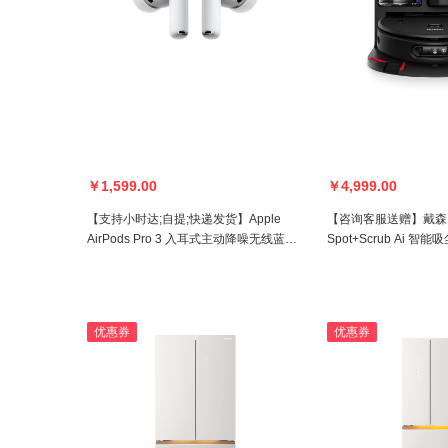
￥1,599.00
￥4,999.00
【支持小时达;自提;快递发货】Apple
【咨询客服送赠】戴森（
AirPods Pro 3 入耳式主动降噪无线蓝牙
Spot+Scrub Ai 
耳机MFHP4CH/A(白色）
版 (黑色)【321965】
优惠券
优惠券