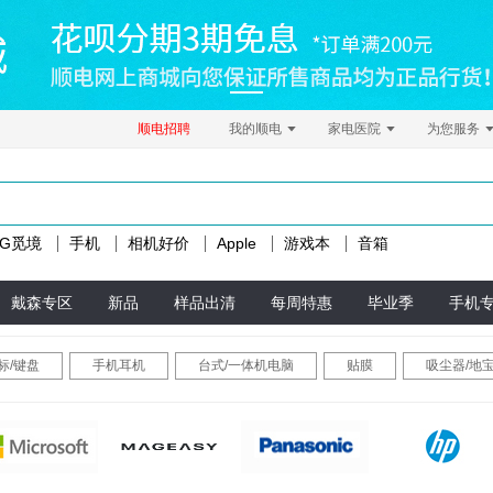
顺电招聘
我的顺电
家电医院
为您服务
LG觅境
手机
相机好价
Apple
游戏本
音箱
戴森专区
新品
样品出清
每周特惠
毕业季
手机
标/键盘
手机耳机
台式/一体机电脑
贴膜
吸尘器/地