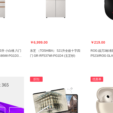
￥6,999.00
￥219.00
63升 小白桃 六门
东芝 （TOSHIBA） 521升全嵌十字四
ROG 战刃3标
6WI-PG1D3
门 GR-RF537WI-PG1D4 (玉芷纱)
P523//ROG G
折扣
优惠券