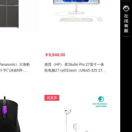
￥9,848.00
nasonic）大海豹
惠普（HP） 星Studio Pro 27英寸一体
式十字门冰箱NR-
机电脑27-cy031wcn（Ultra5-325 1TB
钛灰银)
32GB） (白色)
优惠券