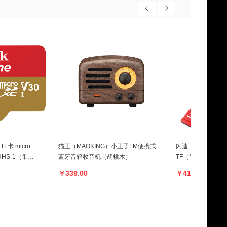
TF卡 micro
猫王（MAOKING）小王子FM便携式
闪迪（SanDisk）2
 /UHS-1（带卡
蓝牙音箱收音机（胡桃木）
TF（MicroSD
-ZN6MA
￥339.00
￥419.00