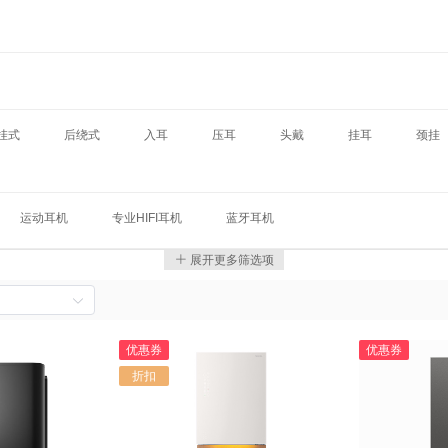
挂式
后绕式
入耳
压耳
头戴
挂耳
颈挂
运动耳机
专业HIFI耳机
蓝牙耳机
展开更多筛选项
优惠券
优惠券
折扣