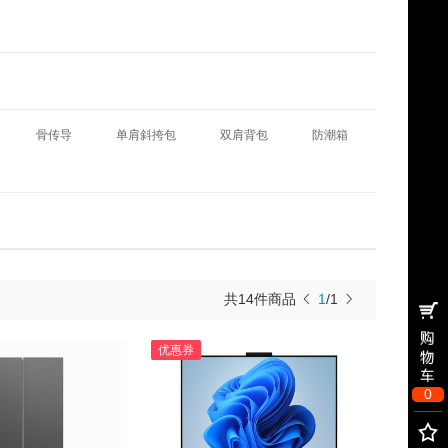
骨传导
单肩斜挎包
双肩背包
防潮箱
共14件商品
1
/1
优惠券
0