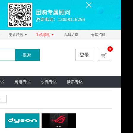
更多精选
手机顺电
品牌入驻
仓库招租
0
登录
搜索
专区
厨电专区
冰洗专区
摄影专区
宝